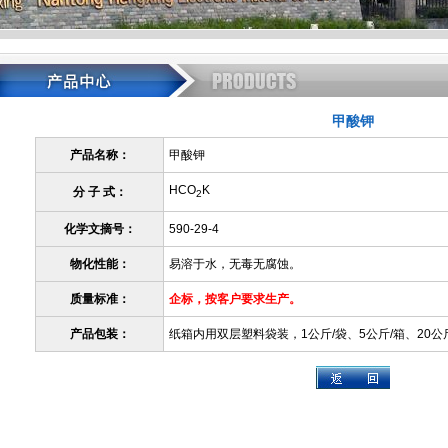
甲酸钾
产品名称：
甲酸钾
HCO
K
分 子 式：
2
化学文摘号：
590-29-4
物化性能：
易溶于水，无毒无腐蚀。
质量标准：
企标，按客户要求生产。
产品包装：
纸箱内用双层塑料袋装，1公斤/袋、5公斤/箱、20公